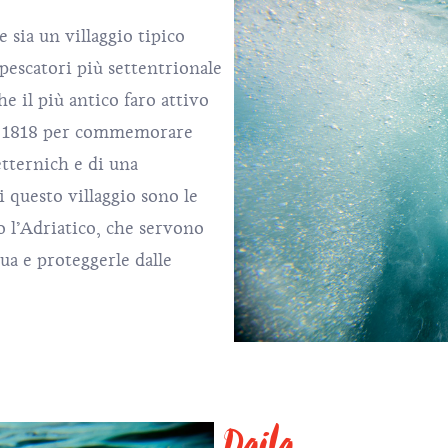
 sia un villaggio tipico
i pescatori più settentrionale
he il più antico faro attivo
ano 1818 per commemorare
tternich e di una
i questo villaggio sono le
to l’Adriatico, che servono
qua e proteggerle dalle
Daila