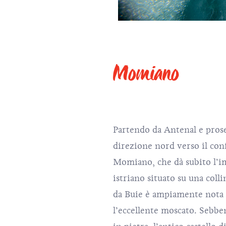
Momiano
Partendo da Antenal e pros
direzione nord verso il conf
Momiano, che dà subito l’im
istriano situato su una coll
da Buie è ampiamente nota p
l’eccellente moscato. Sebbene