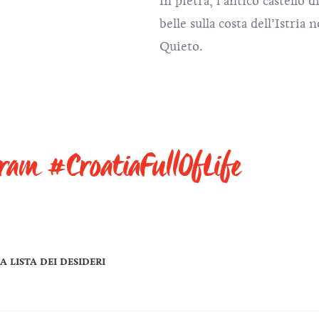
in pietra, l’antico castello
belle sulla costa dell’Istria
Quieto.
gram #CroatiaFullOfLife
A LISTA DEI DESIDERI