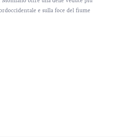
 di Momiano offre una delle vedute più
 nordoccidentale e sulla foce del fiume